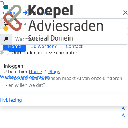
Inloggen
Inloggen
Home
Lid worden?
Contact
Onthouden op deze computer
Blogs
Toggle menu
Inloggen
U bent hier:
Home
Blogs
Wachtwoord opvragen
Wat voor soort mensen maakt AI van onze kinderen
- en willen we dat?
HvL lezing
Uitleg
Voorlezen
A
A
A