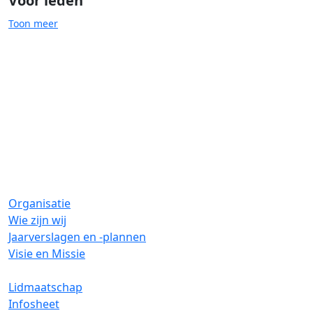
Voor leden
Toon meer
AI
Pedagogische basis
Zorg & welzijn
Organisatie
Wie zijn wij
Jaarverslagen en -plannen
Visie en Missie
Lidmaatschap
Infosheet