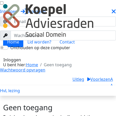
Inloggen
Inloggen
Home
Lid worden?
Contact
Onthouden op deze computer
Geen toegang
Toggle menu
Inloggen
U bent hier:
Home
Geen toegang
Wachtwoord opvragen
Uitleg
Voorlezen
A
A
HvL lezing
A
Geen toegang