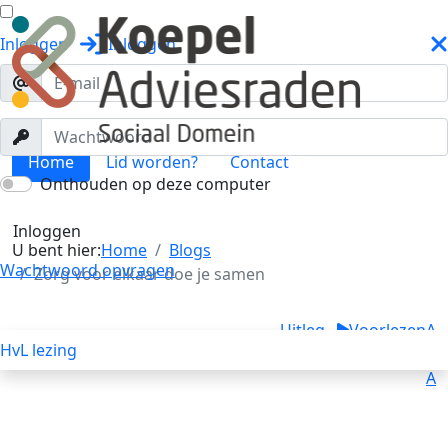
Inloggen
Inloggen
Home
Lid worden?
Contact
Onthouden op deze computer
Blogs
Toggle menu
Inloggen
U bent hier:
Home
Blogs
Wachtwoord opvragen
Zorg voor elkaar doe je samen
Uitleg
Voorlezen
A
HvL lezing
A
A