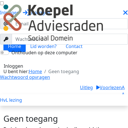
Inloggen
Inloggen
Home
Lid worden?
Contact
Onthouden op deze computer
Geen toegang
Toggle menu
Inloggen
U bent hier:
Home
Geen toegang
Wachtwoord opvragen
Uitleg
Voorlezen
A
A
HvL lezing
A
Geen toegang