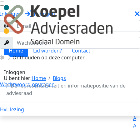
Inloggen
Inloggen
Home
Lid worden?
Contact
Onthouden op deze computer
Blogs
Toggle menu
Inloggen
U bent hier:
Home
Blogs
Wachtwoord opvragen
De representativiteit en informatiepositie van de
adviesraad
HvL lezing
Uitleg
Voorlezen
A
A
A