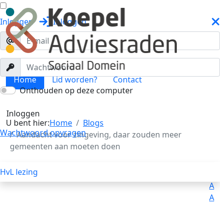
Inloggen
Inloggen
Home
Lid worden?
Contact
Onthouden op deze computer
Blogs
Toggle menu
Inloggen
U bent hier:
Home
Blogs
Wachtwoord opvragen
Aandacht voor zingeving, daar zouden meer
gemeenten aan moeten doen
HvL lezing
Uitleg
Voorlezen
A
A
A