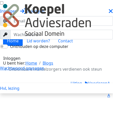
Inloggen
Inloggen
Home
Lid worden?
Contact
Onthouden op deze computer
Blogs
Toggle menu
Inloggen
U bent hier:
Home
Blogs
Wachtwoord opvragen
Onzichtbare mantelzorgers verdienen ook steun
Uitleg
Voorlezen
A
HvL lezing
A
A