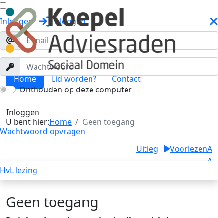
Inloggen
Inloggen
Home
Lid worden?
Contact
Onthouden op deze computer
Geen toegang
Toggle menu
Inloggen
U bent hier:
Home
Geen toegang
Wachtwoord opvragen
Uitleg
Voorlezen
A
A
HvL lezing
A
Geen toegang