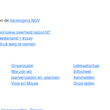
van de
Vereniging NOV
onsieve overheid gezocht!'
 Nederland + essay
druk weg te nemen
Organisatie
Lidmaatschap
Wie zijn wij
Infosheet
Jaarverslagen en -plannen
Aanmelden
Visie en Missie
Onze leden