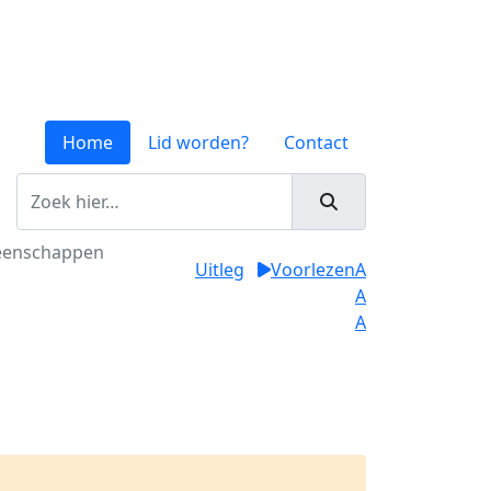
Home
Lid worden?
Contact
meenschappen
Uitleg
Voorlezen
A
A
A