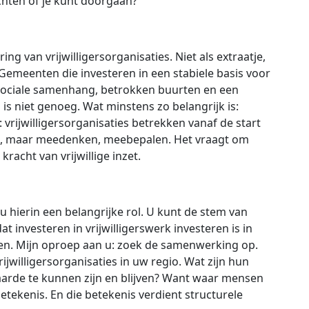
achten of je kunt doorgaan?
ing van vrijwilligersorganisaties. Niet als extraatje,
emeenten die investeren in een stabiele basis voor
 sociale samenhang, betrokken buurten en een
is niet genoeg. Wat minstens zo belangrijk is:
vrijwilligersorganisaties betrekken vanaf de start
ken, maar meedenken, meebepalen. Het vraagt om
acht van vrijwillige inzet.
u hierin een belangrijke rol. U kunt de stem van
at investeren in vrijwilligerswerk investeren is in
nsen. Mijn oproep aan u: zoek de samenwerking op.
jwilligersorganisaties in uw regio. Wat zijn hun
arde te kunnen zijn en blijven? Want waar mensen
 betekenis. En die betekenis verdient structurele