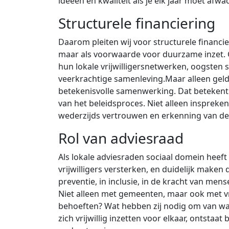
ideeën en kwaliteit als je elk jaar moet afw
Structurele financiering
Daarom pleiten wij voor structurele financier
maar als voorwaarde voor duurzame inzet. G
hun lokale vrijwilligersnetwerken, oogsten
veerkrachtige samenleving.Maar alleen geld 
betekenisvolle samenwerking. Dat betekent: 
van het beleidsproces. Niet alleen inspre
wederzijds vertrouwen en erkenning van de kr
Rol van adviesraad
Als lokale adviesraden sociaal domein heeft 
vrijwilligers versterken, en duidelijk maken d
preventie, in inclusie, in de kracht van me
Niet alleen met gemeenten, maar ook met vri
behoeften? Wat hebben zij nodig om van wa
zich vrijwillig inzetten voor elkaar, ontstaat