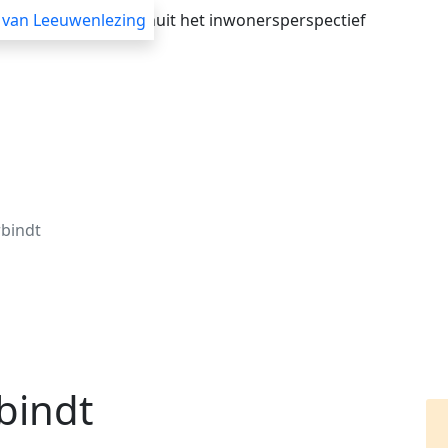
verheid adviseren vanuit het inwonersperspectief
 van Leeuwenlezing
Advisering
Themasessies
Webinars
Blogs
rbindt
rbindt