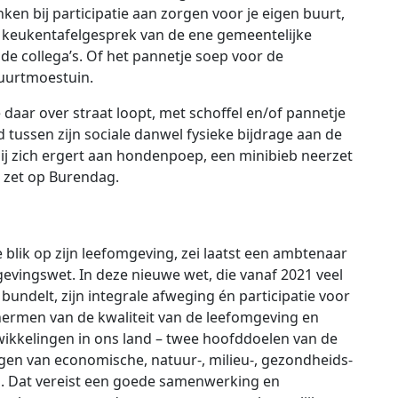
en bij participatie aan zorgen voor je eigen buurt,
et keukentafelgesprek van de ene gemeentelijke
de collega’s. Of het pannetje soep voor de
uurtmoestuin.
 daar over straat loopt, met schoffel en/of pannetje
d tussen zijn sociale danwel fysieke bijdrage aan de
ij zich ergert aan hondenpoep, een minibieb neerzet
e zet op Burendag.
 blik op zijn leefomgeving, zei laatst een ambtenaar
vingswet. In deze nieuwe wet, die vanaf 2021 veel
ndelt, zijn integrale afweging én participatie voor
hermen van de kwaliteit van de leefomgeving en
wikkelingen in ons land – twee hoofddoelen van de
egen van economische, natuur-, milieu-, gezondheids-
. Dat vereist een goede samenwerking en