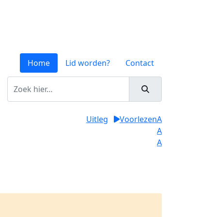
Home
Lid worden?
Contact
Uitleg
Voorlezen
A
A
A