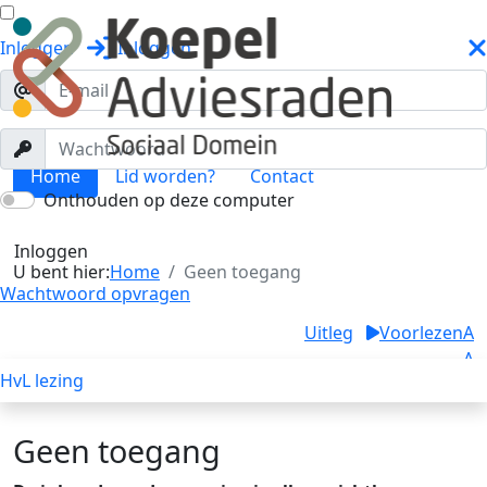
Inloggen
Inloggen
Home
Lid worden?
Contact
Onthouden op deze computer
Geen toegang
Toggle menu
Inloggen
U bent hier:
Home
Geen toegang
Wachtwoord opvragen
Uitleg
Voorlezen
A
A
HvL lezing
A
Geen toegang