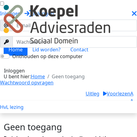
Inloggen
Inloggen
Home
Lid worden?
Contact
Onthouden op deze computer
Geen toegang
Toggle menu
Inloggen
U bent hier:
Home
Geen toegang
Wachtwoord opvragen
Uitleg
Voorlezen
A
A
HvL lezing
A
Geen toegang