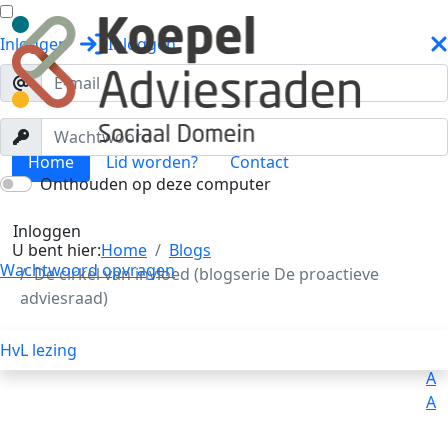
Inloggen
Inloggen
Home
Lid worden?
Contact
Onthouden op deze computer
Blogs
Toggle menu
Inloggen
U bent hier:
Home
Blogs
Wachtwoord opvragen
De cirkel van invloed (blogserie De proactieve
adviesraad)
HvL lezing
Uitleg
Voorlezen
A
A
A