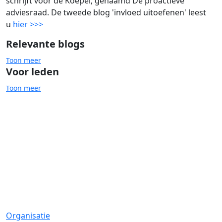
schrijft voor de Koepel, genaamd De proactieve
adviesraad. De tweede blog 'invloed uitoefenen' leest
u
hier >>>
Relevante blogs
Toon meer
Voor leden
Toon meer
Advies- en cliëntenraden
Adviseren
Organisatie