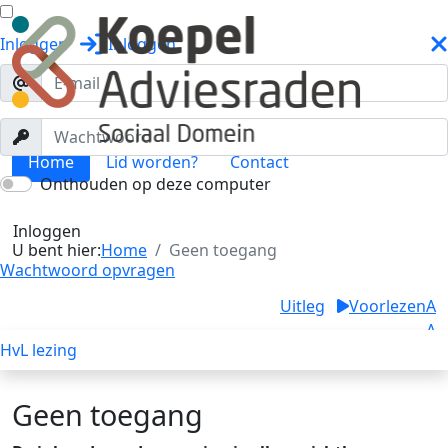
Inloggen
Inloggen
Home
Lid worden?
Contact
Onthouden op deze computer
Geen toegang
Toggle menu
Inloggen
U bent hier:
Home
Geen toegang
Wachtwoord opvragen
Uitleg
Voorlezen
A
A
HvL lezing
A
Geen toegang