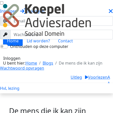
Inloggen
Inloggen
Home
Lid worden?
Contact
Onthouden op deze computer
Blogs
Toggle menu
Inloggen
U bent hier:
Home
Blogs
De mens die ik kan zijn
Wachtwoord opvragen
Uitleg
Voorlezen
A
A
HvL lezing
A
De mens die ik kan zijn