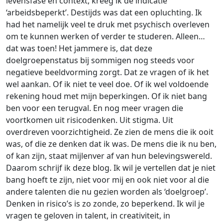
levensfase en context, kreeg ik de indicatie
‘arbeidsbeperkt’. Destijds was dat een opluchting. Ik
had het namelijk veel te druk met psychisch overleven
om te kunnen werken of verder te studeren. Alleen…
dat was toen! Het jammere is, dat deze
doelgroepenstatus bij sommigen nog steeds voor
negatieve beeldvorming zorgt. Dat ze vragen of ik het
wel aankan. Of ik niet te veel doe. Of ik wel voldoende
rekening houd met mijn beperkingen. Of ik niet bang
ben voor een terugval. En nog meer vragen die
voortkomen uit risicodenken. Uit stigma. Uit
overdreven voorzichtigheid. Ze zien de mens die ik ooit
was, of die ze denken dat ik was. De mens die ik nu ben,
of kan zijn, staat mijlenver af van hun belevingswereld.
Daarom schrijf ik deze blog. Ik wil je vertellen dat je niet
bang hoeft te zijn, niet voor mij en ook niet voor al die
andere talenten die nu gezien worden als ‘doelgroep’.
Denken in risico’s is zo zonde, zo beperkend. Ik wil je
vragen te geloven in talent, in creativiteit, in