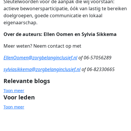
Sleutelwoorden voor de aanpak die wij voorstaan:
actieve bewonersparticipatie, óók van lastig te bereiken
doelgroepen, goede communicatie en lokaal
eigenaarschap.
Over de auteurs:
Ellen Oomen en Sylvia Sikkema
Meer weten? Neem contact op met
EllenOomen@zorgbelanginclusief.nl
of 06-57056289
sylviasikkema@zorgbelanginclusief.nl
of 06-82330665
Relevante blogs
Toon meer
Voor leden
Toon meer
Duurzaam wonen & energie