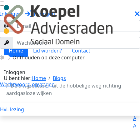
Inloggen
Inloggen
Home
Lid worden?
Contact
Onthouden op deze computer
Blogs
Toggle menu
Inloggen
U bent hier:
Home
Blogs
Wachtwoord opvragen
De 5 wijze lessen uit de hobbelige weg richting
aardgasloze wijken
HvL lezing
Uitleg
Voorlezen
A
A
A