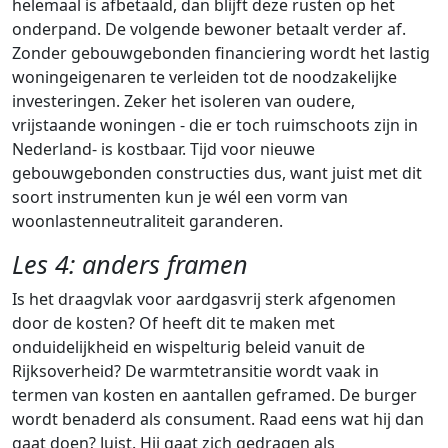
helemaal is afbetaald, dan blijft deze rusten op het
onderpand. De volgende bewoner betaalt verder af.
Zonder gebouwgebonden financiering wordt het lastig
woningeigenaren te verleiden tot de noodzakelijke
investeringen. Zeker het isoleren van oudere,
vrijstaande woningen - die er toch ruimschoots zijn in
Nederland- is kostbaar.
Tijd voor nieuwe
gebouwgebonden constructies dus, want juist met dit
soort instrumenten kun je wél een vorm van
woonlastenneutraliteit garanderen.
Les 4: anders framen
Is het draagvlak voor aardgasvrij sterk afgenomen
door de kosten? Of heeft dit te maken met
onduidelijkheid en wispelturig beleid vanuit de
Rijksoverheid?
De warmtetransitie wordt vaak in
termen van kosten en aantallen geframed.
De burger
wordt benaderd als consument. Raad eens wat hij dan
gaat doen? Juist. Hij gaat zich gedragen als