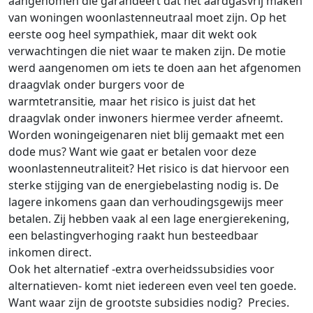
aangenomen die garandeert dat
het aardgasvrij maken
van woningen
woonlastenneutraal moet zijn. Op het
eerste oog heel sympathiek, maar dit wekt ook
verwachtingen die niet waar te maken zijn. De motie
werd aangenomen om iets te doen aan het afgenomen
draagvlak onder burgers voor de
warmtetransitie
,
maar het risico is juist dat het
draagvlak onder inwoners hiermee verder afneemt.
Worden woningeigenaren niet blij gemaakt met een
dode mus?
Want wie gaat er betalen voor deze
woonlastenneutraliteit? Het risico is dat hiervoor een
sterke stijging van de energiebelasting nodig is.
De
lagere inkomens gaan dan verhoudingsgewijs meer
betalen. Zij hebben vaak al een lage energierekening,
een belastingverhoging raakt hun besteedbaar
inkomen direct.
Ook het alternatief -extra overheidssubsidies voor
alternatieven- komt niet iedereen even veel ten goede.
Want waar zijn de grootste subsidies nodig? Precies.