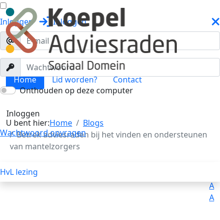
Inloggen
Inloggen
Home
Lid worden?
Contact
Onthouden op deze computer
Blogs
Toggle menu
Inloggen
U bent hier:
Home
Blogs
Wachtwoord opvragen
Betrek adviesraden bij het vinden en ondersteunen
van mantelzorgers
HvL lezing
Uitleg
Voorlezen
A
A
A