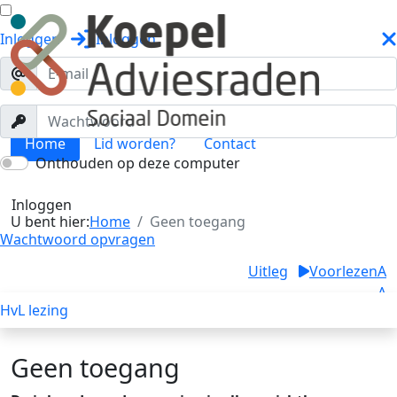
Inloggen
Inloggen
Home
Lid worden?
Contact
Onthouden op deze computer
Geen toegang
Toggle menu
Inloggen
U bent hier:
Home
Geen toegang
Wachtwoord opvragen
Uitleg
Voorlezen
A
A
HvL lezing
A
Geen toegang