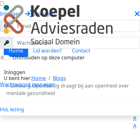
Inloggen
Inloggen
Home
Lid worden?
Contact
Onthouden op deze computer
Blogs
Toggle menu
Inloggen
U bent hier:
Home
Blogs
Wachtwoord opvragen
Limburg Openhartig draagt bij aan openheid over
mentale gezondheid
HvL lezing
Uitleg
Voorlezen
A
A
A