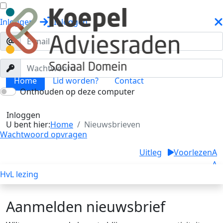
Inloggen
Inloggen
Home
Lid worden?
Contact
Onthouden op deze computer
Nieuwsbrieven
Toggle menu
Inloggen
U bent hier:
Home
Nieuwsbrieven
Wachtwoord opvragen
Uitleg
Voorlezen
A
A
HvL lezing
A
Aanmelden nieuwsbrief