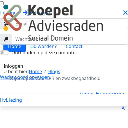
Inloggen
Inloggen
Home
Lid worden?
Contact
Onthouden op deze computer
Blogs
Toggle menu
Inloggen
U bent hier:
Home
Blogs
Wachtwoord opvragen
Ogen open voor LVB en zwakbegaafdheid
Uitleg
Voorlezen
A
HvL lezing
A
A