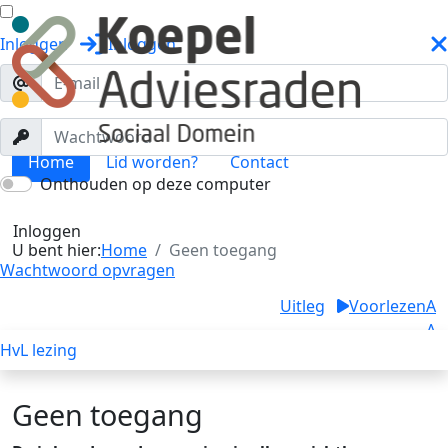
Inloggen
Inloggen
Home
Lid worden?
Contact
Onthouden op deze computer
Geen toegang
Toggle menu
Inloggen
U bent hier:
Home
Geen toegang
Wachtwoord opvragen
Uitleg
Voorlezen
A
A
HvL lezing
A
Geen toegang