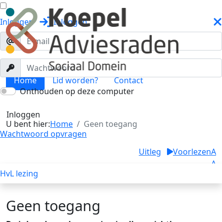
Inloggen
Inloggen
Home
Lid worden?
Contact
Onthouden op deze computer
Geen toegang
Toggle menu
Inloggen
U bent hier:
Home
Geen toegang
Wachtwoord opvragen
Uitleg
Voorlezen
A
A
HvL lezing
A
Geen toegang