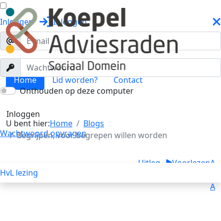
Inloggen
Inloggen
Home
Lid worden?
Contact
Onthouden op deze computer
Blogs
Toggle menu
Inloggen
U bent hier:
Home
Blogs
Wachtwoord opvragen
Begrijpen, voor begrepen willen worden
Uitleg
Voorlezen
A
HvL lezing
A
A