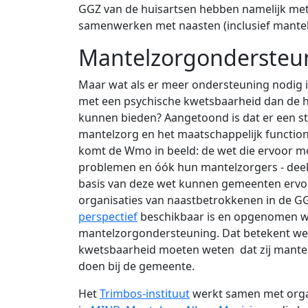
GGZ van de huisartsen hebben namelijk met
samenwerken met naasten (inclusief mantel
Mantelzorgondersteu
Maar wat als er meer ondersteuning nodig i
met een psychische kwetsbaarheid dan de h
kunnen bieden?
Aangetoond is dat e
r een s
mantelzorg en het maatschappelijk functio
komt de Wmo in beeld: de wet die ervoor m
problemen en óók hun mantelzorgers - dee
basis van deze wet kunnen gemeenten ervo
organisaties van naastbetrokkenen in de GG
perspectief
beschikbaar is en opgenomen wor
mantelzorgondersteuning. Dat betekent we
kwetsbaarheid moeten weten dat zij mante
doen bij de gemeente
.
Het
Trimbos-instituut
werkt samen met
orga