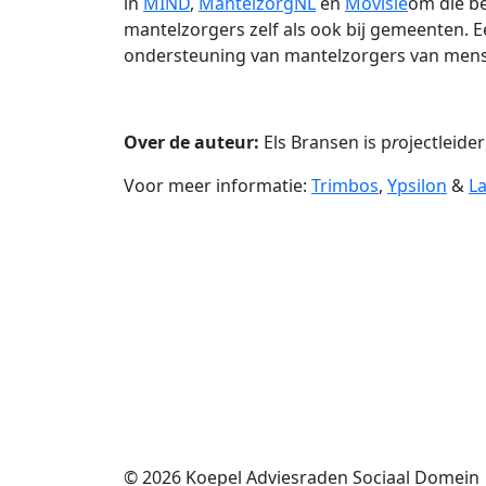
in
MIND
,
MantelzorgNL
en
Movisie
om die b
mantelzorgers zelf als ook bij gemeenten. E
ondersteuning van mantelzorgers van mense
Over de auteur:
Els Bransen is p
r
ojectleide
Voor meer informatie:
Trimbos
,
Ypsilon
&
La
© 2026
Koepel Adviesraden Sociaal Domein