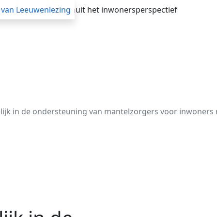
verheid adviseren vanuit het inwonersperspectief
 van Leeuwenlezing
Advisering
Themasessies
Webinars
Blogs
elijk in de ondersteuning van mantelzorgers voor inwoner