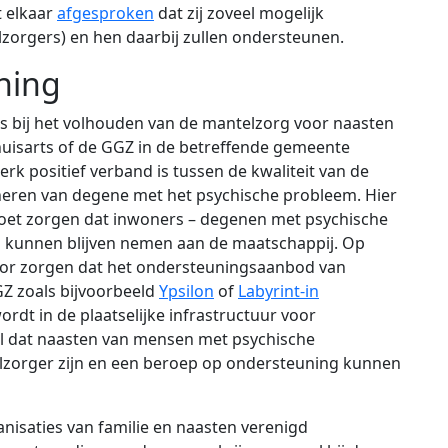
 elkaar
afgesproken
dat zij zoveel mogelijk
zorgers) en hen daarbij zullen ondersteunen.
ning
s bij het volhouden van de mantelzorg voor naasten
uisarts of de GGZ in de betreffende gemeente
terk positief verband is tussen de kwaliteit van de
neren van degene met het psychische probleem
. Hier
oet zorgen dat inwoners – degenen met psychische
l
kunnen blijven nemen aan de maatschappij
. Op
or zorgen dat het ondersteuningsaanbod van
Z zoals bijvoorbeeld
Ypsilon
of
Labyrint-in
dt in de plaatselijke infrastructuur voor
l dat naasten van mensen met psychische
lzorger zijn en een beroep op ondersteuning kunnen
nisaties van familie en naasten verenigd