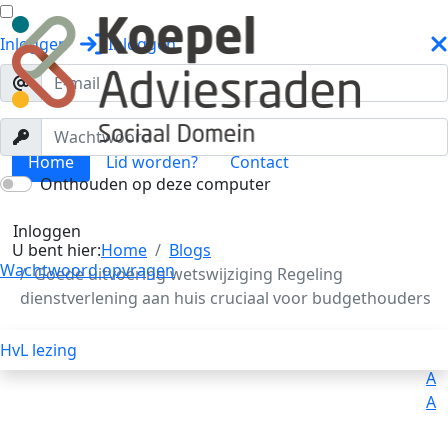
Inloggen
Inloggen
Home
Lid worden?
Contact
Onthouden op deze computer
Blogs
Toggle menu
Inloggen
U bent hier:
Home
Blogs
Wachtwoord opvragen
Goede uitvoering wetswijziging Regeling
dienstverlening aan huis cruciaal voor budgethouders
HvL lezing
Uitleg
Voorlezen
A
A
A