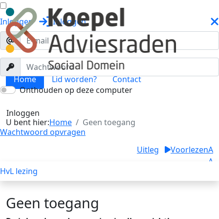
Inloggen
Inloggen
Home
Lid worden?
Contact
Onthouden op deze computer
Geen toegang
Toggle menu
Inloggen
U bent hier:
Home
Geen toegang
Wachtwoord opvragen
Uitleg
Voorlezen
A
A
HvL lezing
A
Geen toegang