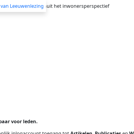
verheid adviseren vanuit het inwonersperspectief
 van Leeuwenlezing
Advisering
Themasessies
Webinars
Blogs
baar voor leden.
nlijk inlogaccount toegang tot
Artikelen
,
Publicaties
en
W