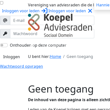
Vereniging van adviesraden die de lokale o
Hannie
Inloggen
voor leden
Inloggen
voor leden
Over ons
Trainingen
Workshops
Onthouden op deze computer
U bent hier:
Home
Geen toegang
Inloggen
Wachtwoord opvragen
Geen toegang
De inhoud van deze pagina is alleen zicht
Leden van de Koepel krijgen met een persoo