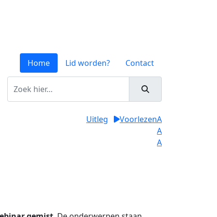
Home
Lid worden?
Contact
Uitleg
Voorlezen
A
A
A
ebinar gemist
. De onderwerpen staan