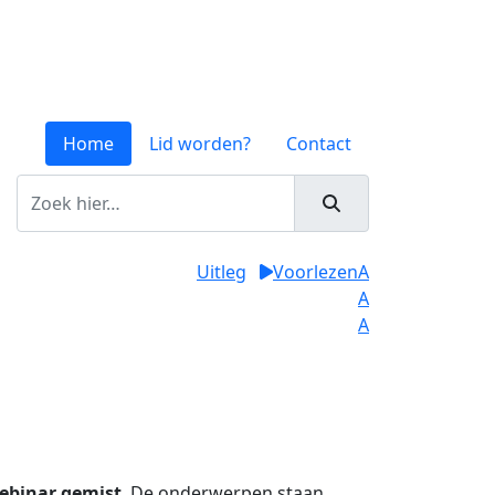
Home
Lid worden?
Contact
Uitleg
Voorlezen
A
A
A
ebinar gemist
. De onderwerpen staan