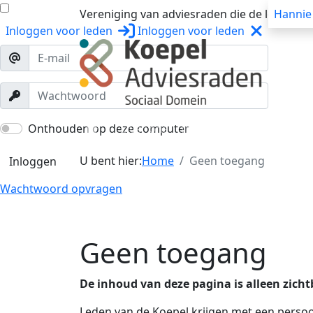
Vereniging van adviesraden die de lokale o
Hannie
Inloggen
voor leden
Inloggen
voor leden
Over ons
Trainingen
Workshops
Onthouden op deze computer
U bent hier:
Home
Geen toegang
Inloggen
Wachtwoord opvragen
Geen toegang
De inhoud van deze pagina is alleen zicht
Leden van de Koepel krijgen met een persoo