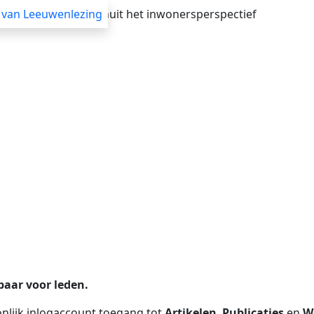
verheid adviseren vanuit het inwonersperspectief
 van Leeuwenlezing
Advisering
Themasessies
Webinars
Blogs
baar voor leden.
nlijk inlogaccount toegang tot
Artikelen
,
Publicaties
en
W