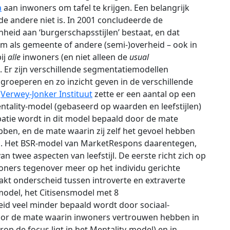
a
aan inwoners om tafel te krijgen. Een belangrijk
de andere niet is. In 2001 concludeerde de
heid aan ‘burgerschapsstijlen’ bestaat, en dat
 om als gemeente of andere (semi-)overheid – ook in
bij
alle
inwoners (en niet alleen de
usual
. Er zijn verschillende segmentatiemodellen
groeperen en zo inzicht geven in de verschillende
t
Verwey-Jonker Instituut
zette er een aantal op een
entality-model (gebaseerd op waarden en leefstijlen)
ipatie wordt in dit model bepaald door de mate
ben, en de mate waarin zij zelf het gevoel hebben
n. Het BSR-model van MarketRespons daarentegen,
an twee aspecten van leefstijl. De eerste richt zich op
oners tegenover meer op het individu gerichte
kt onderscheid tussen introverte en extraverte
model, het Citisensmodel met 8
eid veel minder bepaald wordt door sociaal-
or de mate waarin inwoners vertrouwen hebben in
rop de focus ligt in het Mentality-model) en in