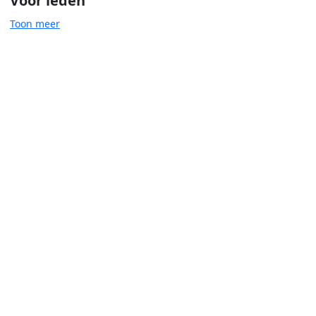
Voor leden
Toon meer
Omgevingswet
Participatiewet