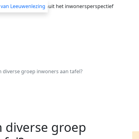
verheid adviseren vanuit het inwonersperspectief
 van Leeuwenlezing
Advisering
Themasessies
Webinars
Blogs
en diverse groep inwoners aan tafel?
n diverse groep