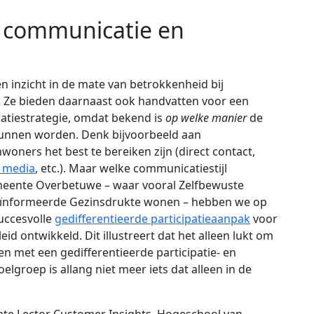
 communicatie en
n inzicht in de mate van betrokkenheid bij
Ze bieden daarnaast ook handvatten voor een
catiestrategie, omdat bekend is
op welke manier
de
 kunnen worden. Denk bijvoorbeeld aan
oners het best te bereiken zijn (direct contact,
e media
, etc.). Maar welke communicatiestijl
Gemeente Overbetuwe – waar vooral Zelfbewuste
eïnformeerde Gezinsdrukte wonen – hebben we op
uccesvolle
gedifferentieerde participatieaanpak
voor
id ontwikkeld. Dit illustreert dat het alleen lukt om
en met een gedifferentieerde participatie- en
lgroep is allang niet meer iets dat alleen in de
ate Lector Customer Insights, Hogeschool van