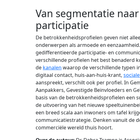
Van segmentatie naar
participatie
De betrokkenheidsprofielen geven niet allee
onderwerpen als armoede en eenzaamheid. 
gedifferentieerde participatie- en communi
verschillende profielen het best benaderd
de
kanalen
waarop de verschillende typen inw
digitaal contact, huis-aan-huis-krant,
social
aanspreekt, verschilt ook per profiel. In 
Aanpakkers, Gevestigde Beïnvloeders en G
basis van de betrokkenheidsprofielen een s
de uitvoering van het nieuwe speeltuinenbele
een breed scala aan inwoners om tafel krijg
communicatiestrategie. Denken vanuit de doe
commerciële wereld thuis hoort.
Over de auteur:
Dr. Debra Trampe is
Associ