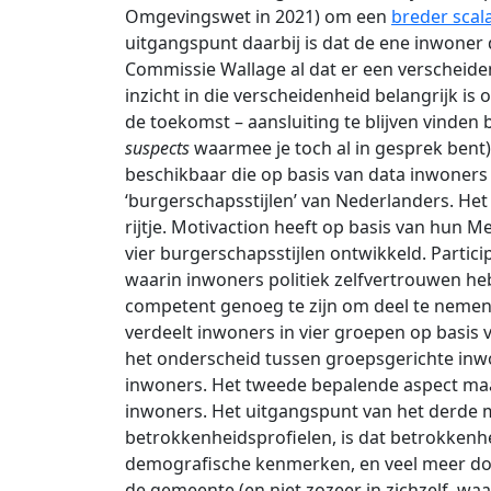
Omgevingswet in 2021) om een
breder scal
uitgangspunt daarbij is dat de ene inwoner 
Commissie Wallage al dat er een verscheiden
inzicht in die verscheidenheid belangrijk is
de toekomst – aansluiting te blijven vinden 
suspects
waarmee je toch al in gesprek bent)
beschikbaar die op basis van data inwoners 
‘burgerschapsstijlen’ van Nederlanders. He
rijtje. Motivaction heeft op basis van hun M
vier burgerschapsstijlen ontwikkeld. Partic
waarin inwoners politiek zelfvertrouwen heb
competent genoeg te zijn om deel te neme
verdeelt inwoners in vier groepen op basis v
het onderscheid tussen groepsgerichte inw
inwoners. Het tweede bepalende aspect maa
inwoners. Het uitgangspunt van het derde 
betrokkenheidsprofielen, is dat betrokkenh
demografische kenmerken, en veel meer do
de gemeente (en niet zozeer in zichzelf, waa