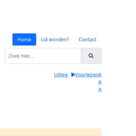
Home
Lid worden?
Contact
Uitleg
Voorlezen
A
A
A