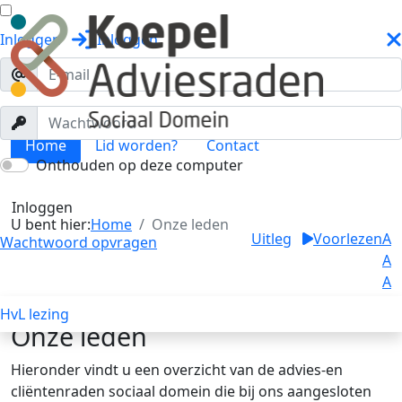
Inloggen
Inloggen
Home
Lid worden?
Contact
Onthouden op deze computer
Onze leden
Toggle menu
Inloggen
U bent hier:
Home
Onze leden
Uitleg
Voorlezen
A
Wachtwoord opvragen
A
A
HvL lezing
Onze leden
Hieronder vindt u een overzicht van de advies-en
cliëntenraden sociaal domein die bij ons aangesloten