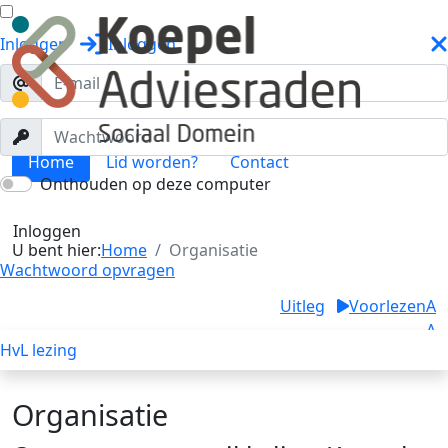
Inloggen
Inloggen
Home
Lid worden?
Contact
Onthouden op deze computer
Organisatie
Toggle menu
Inloggen
U bent hier:
Home
Organisatie
Wachtwoord opvragen
Uitleg
Voorlezen
A
A
HvL lezing
A
Organisatie