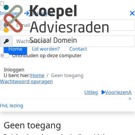
Inloggen
Inloggen
Home
Lid worden?
Contact
Onthouden op deze computer
Geen toegang
Toggle menu
Inloggen
U bent hier:
Home
Geen toegang
Wachtwoord opvragen
Uitleg
Voorlezen
A
A
HvL lezing
A
Geen toegang