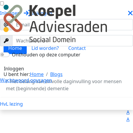
Inloggen
Inloggen
Home
Lid worden?
Contact
Onthouden op deze computer
Blogs
Toggle menu
Inloggen
U bent hier:
Home
Blogs
Wachtwoord opvragen
Het belang van zinvolle daginvulling voor mensen
met (beginnende) dementie
HvL lezing
Uitleg
Voorlezen
A
A
A