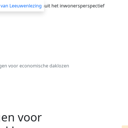
verheid adviseren vanuit het inwonersperspectief
 van Leeuwenlezing
Advisering
Themasessies
Webinars
Blogs
en voor economische daklozen
en voor