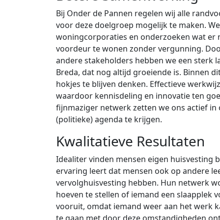
Bij Onder de Pannen regelen wij alle rand
voor deze doelgroep mogelijk te maken. W
woningcorporaties en onderzoeken wat er 
voordeur te wonen zonder vergunning. Do
andere stakeholders hebben we een sterk 
Breda, dat nog altijd groeiende is. Binnen d
hokjes te blijven denken. Effectieve werkwij
waardoor kennisdeling en innovatie ten goe
fijnmaziger netwerk zetten we ons actief i
(politieke) agenda te krijgen.
Kwalitatieve Resultaten
Idealiter vinden mensen eigen huisvesting b
ervaring leert dat mensen ook op andere le
vervolghuisvesting hebben. Hun netwerk wor
hoeven te stellen of iemand een slaapplek 
vooruit, omdat iemand weer aan het werk ka
te gaan met door deze omstandigheden ont