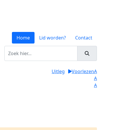
Home
Lid worden?
Contact
Uitleg
Voorlezen
A
A
A