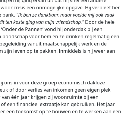
ng en hij ging ervan uit dat hij snel een andere
wooncrisis een onmogelijke opgave. Hij verbleef her
de bank.
“Ik ben ze dankbaar, maar voelde mij ook vaak
dit ten koste ging van mijn vriendschap.”
Door de hele
ia ‘Onder de Pannen’ vond hij onderdak bij een
een boodschap voor hem en ze drinken regelmatig een
 begeleiding vanuit maatschappelijk werk en de
m zijn leven op te pakken. Inmiddels is hij weer aan
ij ons in voor deze groep economisch dakloze
reuk of door verlies van inkomen geen eigen plek
van één jaar krijgen zij woonruimte bij een
of een financieel extraatje kan gebruiken. Het jaar
eer een toekomst op te bouwen en te werken aan een