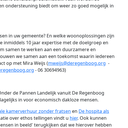
en ondersteuning biedt om weer zo goed mogelijk in
nsen in uw gemeente? En welke woonoplossingen zijn
 inmiddels 10 jaar expertise met de doelgroep en
 om samen te werken aan een duurzamere en
 bouwen we samen aan een toekomst waarin iedereen
act op met Mira Weijs (
mweijs@deregenboog.org
-
regenboog.org
- 06 30694963)
nder de Pannen Landelijk vanuit De Regenboog
dagelijks in voor economisch dakloze mensen.
ale kamerverhuur zonder fratsen
en
De hospita als
atie over ethos tellingen vindt u
hier
. Ook kunnen
ensen in beeld' terugkijken dat we hierover hebben