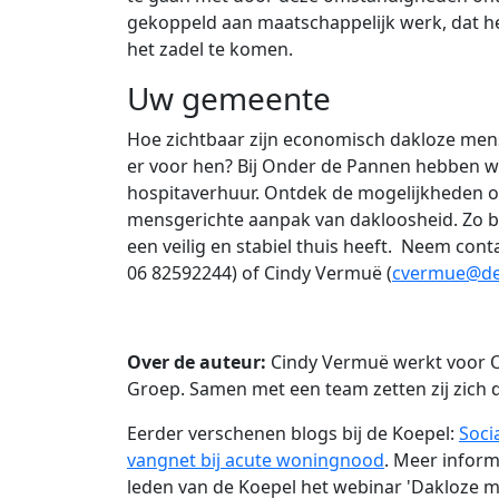
gekoppeld aan maatschappelijk werk, dat h
het zadel te komen.
Uw gemeente
Hoe zichtbaar zijn economisch dakloze me
er voor hen? Bij Onder de Pannen hebben we
hospitaverhuur. Ontdek de mogelijkheden
mensgerichte aanpak van dakloosheid. Zo
een veilig en stabiel thuis heeft. Neem cont
06 82592244) of Cindy Vermuë (
cvermue@de
Over de auteur:
Cindy Vermuë werkt voor O
Groep. Samen met een team zetten zij zich 
Eerder verschenen blogs bij de Koepel:
Soci
vangnet bij acute woningnood
. Meer inform
leden van de Koepel het webinar 'Dakloze m