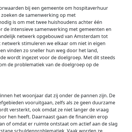
voorwaarden bij een gemeente om hospitaverhuur
e zoeken de samenwerking op met
nodig is om met twee huishoudens achter één
or de intensieve samenwerking met gemeenten en
landelijk netwerk opgebouwd van Amsterdam tot
it netwerk stimuleren we elkaar om niet in eigen
zen vinden zo sneller hun weg door het land,
de wordt ingezet voor de doelgroep. Met dit steeds
n om de problematiek van de doelgroep op de
innen het woonjaar dat zij onder de pannen zijn. De
efgebieden vooruitgaan, zelfs als ze geen duurzame
dt versterkt, ook omdat ze niet langer de vraag
voor hen heeft. Daarnaast gaan de financiën erop
n of omdat er ruimte ontstaat om actief aan de slag
stane schuldenproblematiek. Vaak worden ze