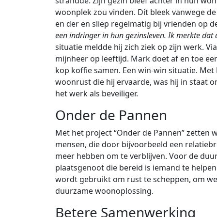
strandde. Zijn gezin bleef achter in hun woni
woonplek zou vinden. Dit bleek vanwege de 
en der en sliep regelmatig bij vrienden op 
een indringer in hun gezinsleven. Ik merkte dat 
situatie meldde hij zich ziek op zijn werk. V
mijnheer op leeftijd. Mark doet af en toe 
kop koffie samen. Een win-win situatie. Met
woonrust die hij ervaarde, was hij in staat o
het werk als beveiliger.
Onder de Pannen
Met het project “Onder de Pannen” zetten w
mensen, die door bijvoorbeeld een relatieb
meer hebben om te verblijven. Voor de duur 
plaatsgenoot die bereid is iemand te helpen 
wordt gebruikt om rust te scheppen, om w
duurzame woonoplossing.
Betere Samenwerking