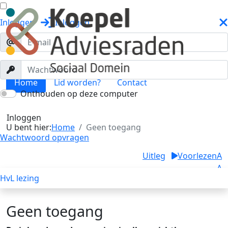
Inloggen
Inloggen
Home
Lid worden?
Contact
Onthouden op deze computer
Geen toegang
Toggle menu
Inloggen
U bent hier:
Home
Geen toegang
Wachtwoord opvragen
Uitleg
Voorlezen
A
A
HvL lezing
A
Geen toegang