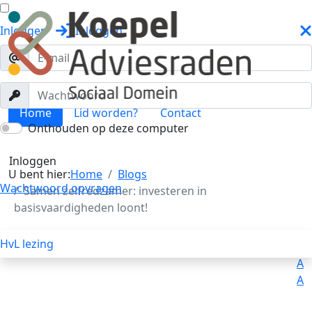
Inloggen
Inloggen
Home
Lid worden?
Contact
Onthouden op deze computer
Blogs
Toggle menu
Inloggen
U bent hier:
Home
Blogs
Wachtwoord opvragen
Samen zelfredzamer: investeren in
basisvaardigheden loont!
HvL lezing
Uitleg
Voorlezen
A
A
A