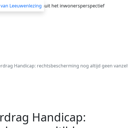
verheid adviseren vanuit het inwonersperspectief
 van Leeuwenlezing
Advisering
Themasessies
Webinars
Blogs
erdrag Handicap: rechtsbescherming nog altijd geen vanze
erdrag Handicap: