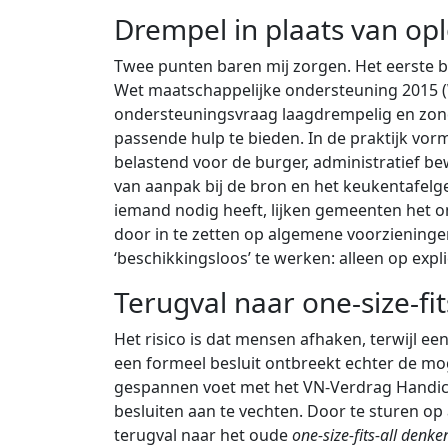
Drempel in plaats van op
Twee punten baren mij zorgen. Het eerste b
Wet maatschappelijke ondersteuning 2015
ondersteuningsvraag laagdrempelig en zond
passende hulp te bieden. In de praktijk vorm
belastend voor de burger, administratief bew
van aanpak bij de bron en het keukentafelge
iemand nodig heeft, lijken gemeenten het o
door in te zetten op algemene voorzieninge
‘beschikkingsloos’ te werken: alleen op exp
Terugval naar one-size-fit
Het risico is dat mensen afhaken, terwijl e
een formeel besluit ontbreekt echter de mo
gespannen voet met het VN-Verdrag Handica
besluiten aan te vechten. Door te sturen o
terugval naar het oude
one-size-fits-all
denke