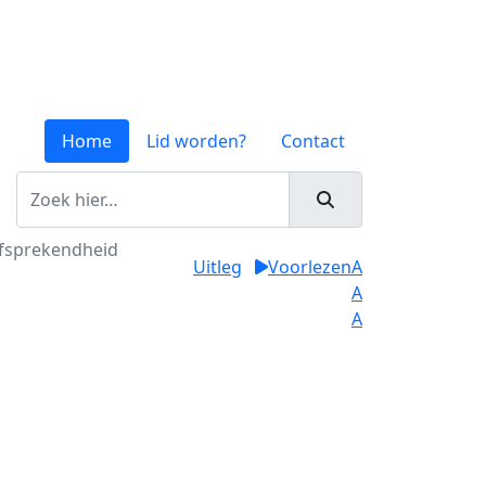
Home
Lid worden?
Contact
lfsprekendheid
Uitleg
Voorlezen
A
A
A