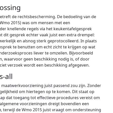
lossing
etreft de rechtsbescherming. De bedoeling van de
 (Wmo 2015) was om mensen met een
er knellende regels via het keukentafelgesprek
t dit gesprek echter vaak juist een extra drempel:
erkelijk en alsnog sterk geprotocolleerd. In plaats
sprek te benutten om echt zicht te krijgen op wat
nderzoeksproces liever te omzeilen. Bijvoorbeeld
n, waarvoor geen beschikking nodig is, of door
liciet verzoek wordt een beschikking afgegeven.
s-all
en maatwerkvoorziening juist passend zou zijn. Zonder
gelijkheid om hiertegen op te komen. Dit staat op
p dat toegang tot effectieve procedures vereist om
p algemene voorzieningen dreigt bovendien een
n
, terwijl de Wmo 2015 juist vraagt om ondersteuning