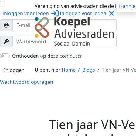
Vereniging van adviesraden die de lokale o
Hannie
Inloggen
voor leden
Inloggen
voor leden
Over ons
Trainingen
Workshops
Onthouden op deze computer
U bent hier:
Home
Blogs
Tien jaar VN-V
Inloggen
Wachtwoord opvragen
Tien jaar VN-V