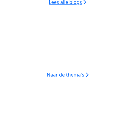
Lees alle blogs
Inclusie
Integratie
Jeugd & ouderen
Samenwerken
Sociale basis
Veiligheid
Gezondheid
Werk
Inkomen
Wetten
Wonen
Zorg & Welzijn
Burgerparticipatie
Overig
Naar de thema's