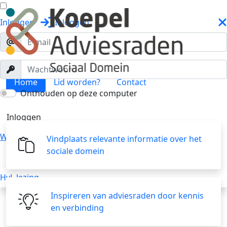
Inloggen
Inloggen
Home
Lid worden?
Contact
Onthouden op deze computer
Home
Toggle menu
Inloggen
Wachtwoord opvragen
Vindplaats relevante informatie over het
sociale domein
HvL lezing
Inspireren van adviesraden door kennis
en verbinding