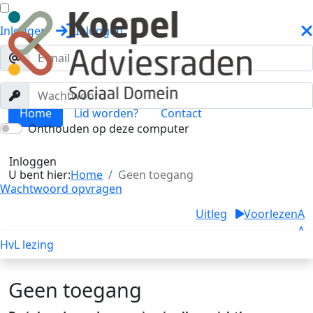
Inloggen
Inloggen
Home
Lid worden?
Contact
Onthouden op deze computer
Geen toegang
Toggle menu
Inloggen
U bent hier:
Home
Geen toegang
Wachtwoord opvragen
Uitleg
Voorlezen
A
A
HvL lezing
A
Geen toegang