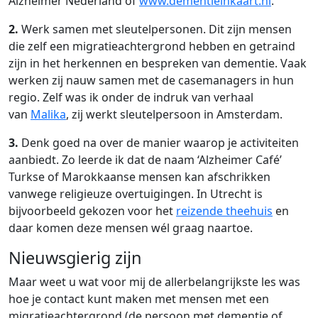
Alzheimer Nederland of
www.dementieinkaart.nl
.
2.
Werk samen met sleutelpersonen. Dit zijn mensen
die zelf een migratieachtergrond hebben en getraind
zijn in het herkennen en bespreken van dementie. Vaak
werken zij nauw samen met de casemanagers in hun
regio. Zelf was ik onder de indruk van verhaal
van
Malika
, zij werkt sleutelpersoon in Amsterdam.
3.
Denk goed na over de manier waarop je activiteiten
aanbiedt. Zo leerde ik dat de naam ‘Alzheimer Café’
Turkse of Marokkaanse mensen kan afschrikken
vanwege religieuze overtuigingen. In Utrecht is
bijvoorbeeld gekozen voor het
reizende theehuis
en
daar komen deze mensen wél graag naartoe.
Nieuwsgierig zijn
Maar weet u wat voor mij de allerbelangrijkste les was
hoe je contact kunt maken met mensen met een
migratieachtergrond (de persoon met dementie of