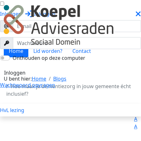
Inloggen
Inloggen
Home
Lid worden?
Contact
Onthouden op deze computer
Blogs
Toggle menu
Inloggen
U bent hier:
Home
Blogs
Wachtwoord opvragen
Hoe maak je dementiezorg in jouw gemeente écht
inclusief?
HvL lezing
Uitleg
Voorlezen
A
A
A