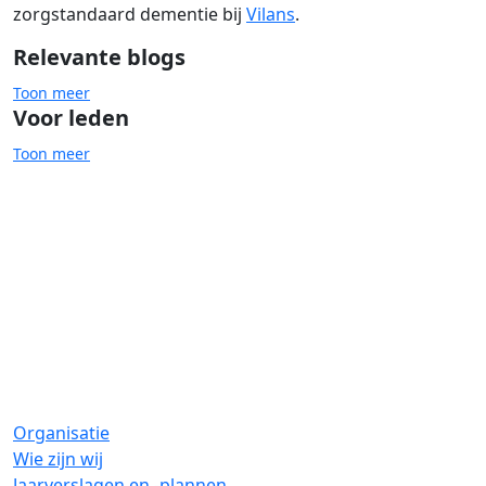
zorgstandaard dementie
bij
Vilans
.
Relevante blogs
Toon meer
Voor leden
Toon meer
Dementie
Migranten
Organisatie
Wie zijn wij
Jaarverslagen en -plannen