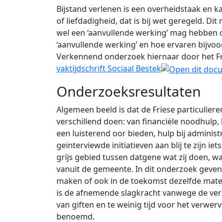
Bijstand verlenen is een overheidstaak en ka
of liefdadigheid, dat is bij wet geregeld. D
wel een ‘aanvullende werking’ mag hebben o
‘aanvullende werking’ en hoe ervaren bijvoor
Verkennend onderzoek hiernaar door het Fri
vaktijdschrift Sociaal Bestek
Onderzoeksresultaten
Algemeen beeld is dat de Friese particulier
verschillend doen: van financiële noodhulp,
een luisterend oor bieden, hulp bij adminis
geïnterviewde initiatieven aan blij te zijn 
grijs gebied tussen datgene wat zij doen, 
vanuit de gemeente. In dit onderzoek geven v
maken of ook in de toekomst dezelfde mate
is de afnemende slagkracht vanwege de vergr
van giften en te weinig tijd voor het verw
benoemd.