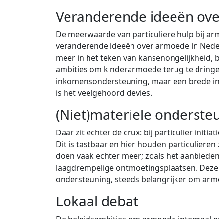
Veranderende ideeën ov
De meerwaarde van particuliere hulp bij armo
veranderende ideeën over armoede in Neder
meer in het teken van kansenongelijkheid, b
ambities om kinderarmoede terug te dringen
inkomensondersteuning, maar een brede int
is het veelgehoord devies.
(Niet)materiele onderste
Daar zit echter de crux: bij particulier init
Dit is tastbaar en hier houden particulieren z
doen vaak echter meer; zoals het aanbieden
laagdrempelige ontmoetingsplaatsen. Deze
ondersteuning, steeds belangrijker om arm
Lokaal debat
De beleidsambities om armoede integraal en