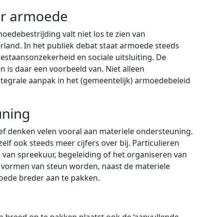
er armoede
edebestrijding valt niet los te zien van
land. In het publiek debat staat armoede steeds
estaansonzekerheid en sociale uitsluiting. De
 is daar een voorbeeld van. Niet alleen
egrale aanpak in het (gemeentelijk) armoedebeleid
uning
iatief denken velen vooral aan materiele ondersteuning.
elf ook steeds meer cijfers over bij. Particulieren
 van spreekuur, begeleiding of het organiseren van
 vormen van steun worden, naast de materiele
oede breder aan te pakken.
 breed op te pakken plaatst ook de ‘aanvullende