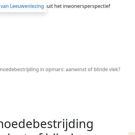
verheid adviseren vanuit het inwonersperspectief
 van Leeuwenlezing
Advisering
Themasessies
Webinars
Blogs
rmoedebestrijding in opmars: aanwinst of blinde vlek?
rmoedebestrijding