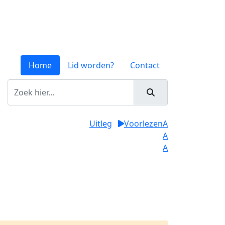
Home
Lid worden?
Contact
Uitleg
Voorlezen
A
A
A