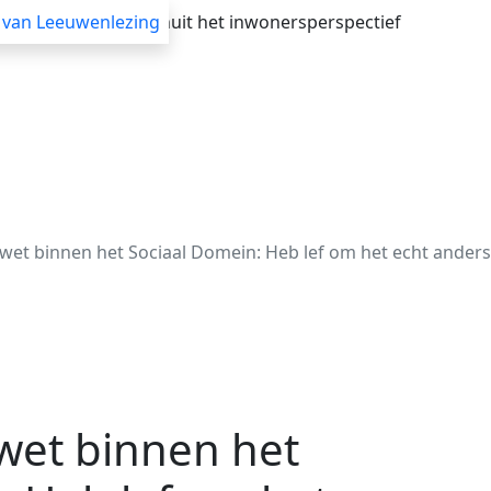
verheid adviseren vanuit het inwonersperspectief
 van Leeuwenlezing
Advisering
Themasessies
Webinars
Blogs
t binnen het Sociaal Domein: Heb lef om het echt anders
et binnen het