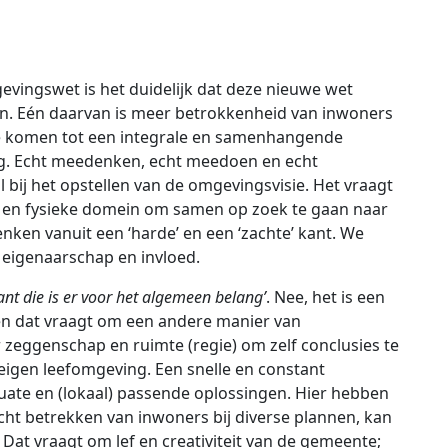
evingswet is het duidelijk dat deze nieuwe wet
n. Eén daarvan is meer betrokkenheid van inwoners
te komen tot een integrale en samenhangende
ng. Echt meedenken, echt meedoen en echt
al bij het opstellen van de omgevingsvisie. Het vraagt
e en fysieke domein om samen op zoek te gaan naar
ken vanuit een ‘harde’ en een ‘zachte’ kant. We
igenaarschap en invloed.
nt die is er voor het algemeen belang’
. Nee, het is een
n dat vraagt om een andere manier van
ggenschap en ruimte (regie) om zelf conclusies te
 eigen leefomgeving. Een snelle en constant
te en (lokaal) passende oplossingen. Hier hebben
cht betrekken van inwoners bij diverse plannen, kan
g. Dat vraagt om lef en creativiteit van de gemeente;