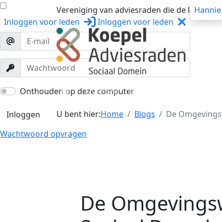
Vereniging van adviesraden die de lokale o
Hannie
Inloggen
voor leden
Inloggen
voor leden
Over ons
Trainingen
Workshops
Onthouden op deze computer
U bent hier:
Home
Blogs
De Omgevingswe
Inloggen
Wachtwoord opvragen
De Omgevingsw