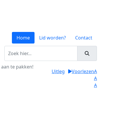
Home
Lid worden?
Contact
 aan te pakken!
Uitleg
Voorlezen
A
A
A