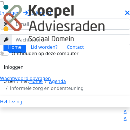
Inloggen
Inloggen
Home
Lid worden?
Contact
Onthouden op deze computer
Informele zorg en ondersteuning
Inloggen
Toggle menu
Wachtwoord opvragen
U bent hier:
Home
Agenda
Informele zorg en ondersteuning
HvL lezing
Uitleg
Voorlezen
A
A
A