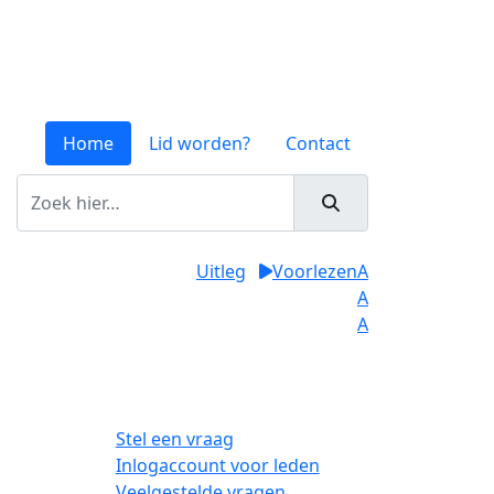
Home
Lid worden?
Contact
Uitleg
Voorlezen
A
A
A
Stel een vraag
Inlogaccount voor leden
Veelgestelde vragen