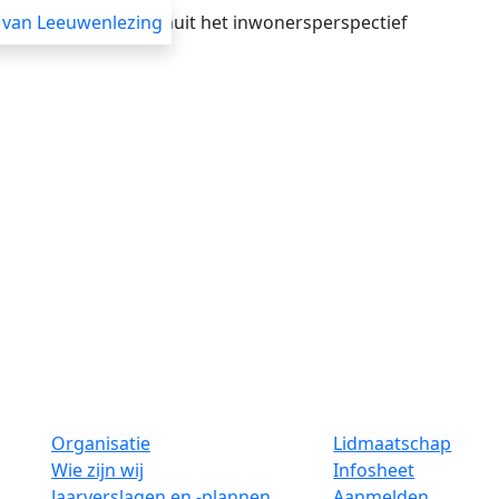
verheid adviseren vanuit het inwonersperspectief
 van Leeuwenlezing
Advisering
Themasessies
Webinars
Blogs
Organisatie
Lidmaatschap
Wie zijn wij
Infosheet
Jaarverslagen en -plannen
Aanmelden