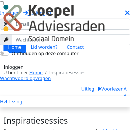
Inloggen
Inloggen
Home
Lid worden?
Contact
Onthouden op deze computer
Inspiratiesessies
Toggle menu
Inloggen
U bent hier:
Home
Inspiratiesessies
Wachtwoord opvragen
Uitleg
Voorlezen
A
A
HvL lezing
A
Inspiratiesessies