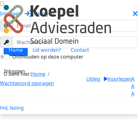
Inloggen
Inloggen
Home
Lid worden?
Contact
Onthouden op deze computer
Toggle menu
Inloggen
U bent hier:
Home
Uitleg
Voorlezen
A
Wachtwoord opvragen
A
A
HvL lezing